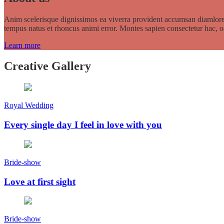
Anim scelerisque dignissimos ea viverra provident accumsan diamlor
tempus natus et rhoncus animi error. Montes sapien consectetur hac, o
Learn more
Creative Gallery
Royal Wedding
Every single day I feel in love with you
Bride-show
Love at first sight
Bride-show