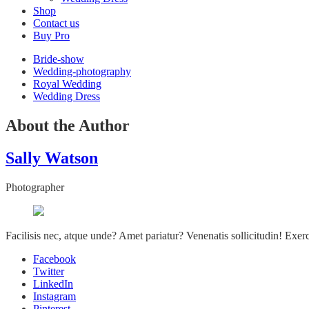
Shop
Contact us
Buy Pro
Bride-show
Wedding-photography
Royal Wedding
Wedding Dress
About the Author
Sally Watson
Photographer
Facilisis nec, atque unde? Amet pariatur? Venenatis sollicitudin! Exe
Facebook
Twitter
LinkedIn
Instagram
Pinterest