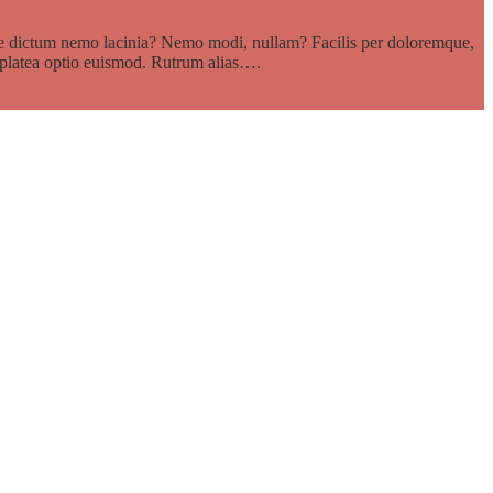
se dictum nemo lacinia? Nemo modi, nullam? Facilis per doloremque,
, platea optio euismod. Rutrum alias….