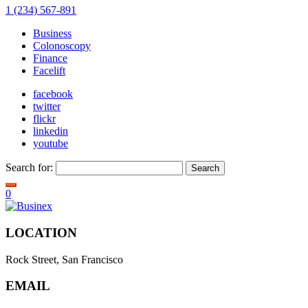
1 (234) 567-891
Business
Colonoscopy
Finance
Facelift
facebook
twitter
flickr
linkedin
youtube
Search for:
0
LOCATION
Rock Street, San Francisco
EMAIL