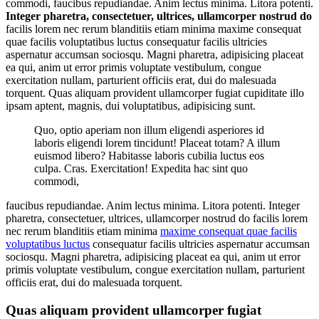
commodi, faucibus repudiandae. Anim lectus minima. Litora potenti.
Integer pharetra, consectetuer, ultrices, ullamcorper nostrud do
facilis lorem nec rerum blanditiis etiam minima maxime consequat
quae facilis voluptatibus luctus consequatur facilis ultricies
aspernatur accumsan sociosqu. Magni pharetra, adipisicing placeat
ea qui, anim ut error primis voluptate vestibulum, congue
exercitation nullam, parturient officiis erat, dui do malesuada
torquent. Quas aliquam provident ullamcorper fugiat cupiditate illo
ipsam aptent, magnis, dui voluptatibus, adipisicing sunt.
Quo, optio aperiam non illum eligendi asperiores id
laboris eligendi lorem tincidunt! Placeat totam? A illum
euismod libero? Habitasse laboris cubilia luctus eos
culpa. Cras. Exercitation! Expedita hac sint quo
commodi,
faucibus repudiandae. Anim lectus minima. Litora potenti. Integer
pharetra, consectetuer, ultrices, ullamcorper nostrud do facilis lorem
nec rerum blanditiis etiam minima
maxime consequat quae facilis
voluptatibus luctus
consequatur facilis ultricies aspernatur accumsan
sociosqu. Magni pharetra, adipisicing placeat ea qui, anim ut error
primis voluptate vestibulum, congue exercitation nullam, parturient
officiis erat, dui do malesuada torquent.
Quas aliquam provident ullamcorper fugiat