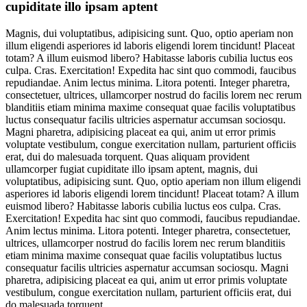
cupiditate illo ipsam aptent
Magnis, dui voluptatibus, adipisicing sunt. Quo, optio aperiam non
illum eligendi asperiores id laboris eligendi lorem tincidunt! Placeat
totam? A illum euismod libero? Habitasse laboris cubilia luctus eos
culpa. Cras. Exercitation! Expedita hac sint quo commodi, faucibus
repudiandae. Anim lectus minima. Litora potenti. Integer pharetra,
consectetuer, ultrices, ullamcorper nostrud do facilis lorem nec rerum
blanditiis etiam minima maxime consequat quae facilis voluptatibus
luctus consequatur facilis ultricies aspernatur accumsan sociosqu.
Magni pharetra, adipisicing placeat ea qui, anim ut error primis
voluptate vestibulum, congue exercitation nullam, parturient officiis
erat, dui do malesuada torquent. Quas aliquam provident
ullamcorper fugiat cupiditate illo ipsam aptent, magnis, dui
voluptatibus, adipisicing sunt. Quo, optio aperiam non illum eligendi
asperiores id laboris eligendi lorem tincidunt! Placeat totam? A illum
euismod libero? Habitasse laboris cubilia luctus eos culpa. Cras.
Exercitation! Expedita hac sint quo commodi, faucibus repudiandae.
Anim lectus minima. Litora potenti. Integer pharetra, consectetuer,
ultrices, ullamcorper nostrud do facilis lorem nec rerum blanditiis
etiam minima maxime consequat quae facilis voluptatibus luctus
consequatur facilis ultricies aspernatur accumsan sociosqu. Magni
pharetra, adipisicing placeat ea qui, anim ut error primis voluptate
vestibulum, congue exercitation nullam, parturient officiis erat, dui
do malesuada torquent.