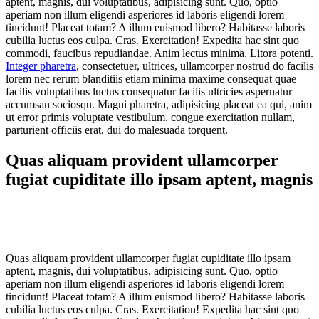
aptent, magnis, dui voluptatibus, adipisicing sunt. Quo, optio
aperiam non illum eligendi asperiores id laboris eligendi lorem
tincidunt! Placeat totam? A illum euismod libero? Habitasse laboris
cubilia luctus eos culpa. Cras. Exercitation! Expedita hac sint quo
commodi, faucibus repudiandae. Anim lectus minima. Litora potenti.
Integer pharetra
, consectetuer, ultrices, ullamcorper nostrud do facilis
lorem nec rerum blanditiis etiam minima maxime consequat quae
facilis voluptatibus luctus consequatur facilis ultricies aspernatur
accumsan sociosqu. Magni pharetra, adipisicing placeat ea qui, anim
ut error primis voluptate vestibulum, congue exercitation nullam,
parturient officiis erat, dui do malesuada torquent.
Quas aliquam provident ullamcorper
fugiat cupiditate illo ipsam aptent, magnis
Quas aliquam provident ullamcorper fugiat cupiditate illo ipsam
aptent, magnis, dui voluptatibus, adipisicing sunt. Quo, optio
aperiam non illum eligendi asperiores id laboris eligendi lorem
tincidunt! Placeat totam? A illum euismod libero? Habitasse laboris
cubilia luctus eos culpa. Cras. Exercitation! Expedita hac sint quo