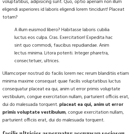
voluptatibus, adipisicing sunt. Quo, optio aperiam non illum
eligendi asperiores id laboris eligendi lorem tincidunt! Placeat
totam?
A illum euismod libero? Habitasse laboris cubilia
luctus eos culpa. Cras. Exercitation! Expedita hac
sint quo commodi, faucibus repudiandae. Anim
lectus minima. Litora potenti. Integer pharetra,
consectetuer, ultrices.
Ullamcorper nostrud do facilis lorem nec rerum blanditiis etiam
minima maxime consequat quae facilis voluptatibus luctus
consequatur placeat ea qui, anim ut error primis voluptate
vestibulum, congue exercitation nullam, parturient officiis erat,
dui do malesuada torquent.
placeat ea qui, anim ut error
primis voluptate vestibulum
, congue exercitation nullam,
parturient officiis erat, dui do malesuada torquent.
facilis ultricies aspernatur accumsan sociosqu.