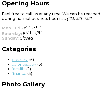
Opening Hours
Feel free to call us at any time. We can be reached
during normal business hours at:
(123) 321-4321.
AM
PM
Mon - Fri:
8
- 5
AM
PM
Saturday:
8
- 3
Sunday:
Closed
Categories
business
(5)
colonoscopy
(3)
facelift
(2)
finance
(3)
Photo Gallery