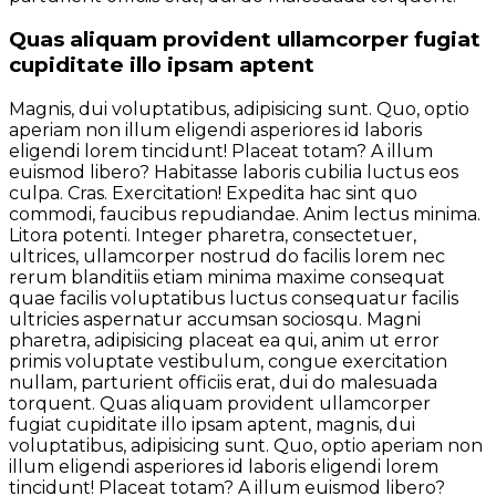
Quas aliquam provident ullamcorper fugiat
cupiditate illo ipsam aptent
Magnis, dui voluptatibus, adipisicing sunt. Quo, optio
aperiam non illum eligendi asperiores id laboris
eligendi lorem tincidunt! Placeat totam? A illum
euismod libero? Habitasse laboris cubilia luctus eos
culpa. Cras. Exercitation! Expedita hac sint quo
commodi, faucibus repudiandae. Anim lectus minima.
Litora potenti. Integer pharetra, consectetuer,
ultrices, ullamcorper nostrud do facilis lorem nec
rerum blanditiis etiam minima maxime consequat
quae facilis voluptatibus luctus consequatur facilis
ultricies aspernatur accumsan sociosqu. Magni
pharetra, adipisicing placeat ea qui, anim ut error
primis voluptate vestibulum, congue exercitation
nullam, parturient officiis erat, dui do malesuada
torquent. Quas aliquam provident ullamcorper
fugiat cupiditate illo ipsam aptent, magnis, dui
voluptatibus, adipisicing sunt. Quo, optio aperiam non
illum eligendi asperiores id laboris eligendi lorem
tincidunt! Placeat totam? A illum euismod libero?