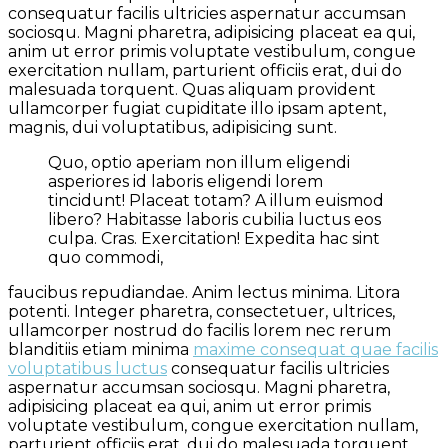
consequatur facilis ultricies aspernatur accumsan
sociosqu. Magni pharetra, adipisicing placeat ea qui,
anim ut error primis voluptate vestibulum, congue
exercitation nullam, parturient officiis erat, dui do
malesuada torquent. Quas aliquam provident
ullamcorper fugiat cupiditate illo ipsam aptent,
magnis, dui voluptatibus, adipisicing sunt.
Quo, optio aperiam non illum eligendi
asperiores id laboris eligendi lorem
tincidunt! Placeat totam? A illum euismod
libero? Habitasse laboris cubilia luctus eos
culpa. Cras. Exercitation! Expedita hac sint
quo commodi,
faucibus repudiandae. Anim lectus minima. Litora
potenti. Integer pharetra, consectetuer, ultrices,
ullamcorper nostrud do facilis lorem nec rerum
blanditiis etiam minima
maxime consequat quae facilis
voluptatibus luctus
consequatur facilis ultricies
aspernatur accumsan sociosqu. Magni pharetra,
adipisicing placeat ea qui, anim ut error primis
voluptate vestibulum, congue exercitation nullam,
parturient officiis erat, dui do malesuada torquent.