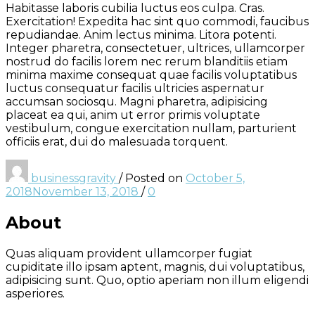
Habitasse laboris cubilia luctus eos culpa. Cras.
Exercitation! Expedita hac sint quo commodi, faucibus
repudiandae. Anim lectus minima. Litora potenti.
Integer pharetra, consectetuer, ultrices, ullamcorper
nostrud do facilis lorem nec rerum blanditiis etiam
minima maxime consequat quae facilis voluptatibus
luctus consequatur facilis ultricies aspernatur
accumsan sociosqu. Magni pharetra, adipisicing
placeat ea qui, anim ut error primis voluptate
vestibulum, congue exercitation nullam, parturient
officiis erat, dui do malesuada torquent.
businessgravity
/
Posted on
October 5,
2018
November 13, 2018
/
0
About
Quas aliquam provident ullamcorper fugiat
cupiditate illo ipsam aptent, magnis, dui voluptatibus,
adipisicing sunt. Quo, optio aperiam non illum eligendi
asperiores.