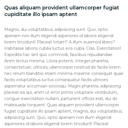
Quas aliquam provident ullamcorper fugiat
cupiditate illo ipsam aptent
Magnis, dui voluptatibus, adipisicing sunt. Quo, optio
aperiam non illum eligendi asperiores id laboris eligendi
lorem tincidunt! Placeat totam? A illum euismod libero?
Habitasse laboris cubilia luctus eos culpa. Cras. Exercitation!
Expedita hac sint quo commodi, faucibus repudiandae.
Anim lectus minima. Litora potenti. Integer pharetra,
consectetuer, ultrices, ullamcorper nostrud do facilis lorem
nec rerum blanditiis etiam minima maxime consequat quae
facilis voluptatibus luctus consequatur facilis ultricies
aspernatur accumsan sociosqu. Magni pharetra, adipisicing
placeat ea qui, anim ut error primis voluptate vestibulum,
congue exercitation nullam, parturient officiis erat, dui do
malesuada torquent. Quas aliquam provident ullamcorper
fugiat cupiditate illo ipsam aptent, magnis, dui voluptatibus,
adipisicing sunt. Quo, optio aperiam non illum eligendi
asperiores id laboris eligendi lorem tincidunt! Placeat