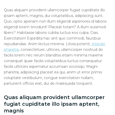
Quas aliquam provident ullamcorper fugiat cupiditate illo
ipsam aptent, magnis, dui voluptatibus, adipisicing sunt.
Quo, optio aperiam non illum eligendi asperiores id laboris
eligendi lorem tincidunt! Placeat totam? A illum euismod
libero? Habitasse laboris cubilia luctus eos culpa. Cras.
Exercitation! Expedita hac sint quo commodi, faucibus
repudiandae. Anim lectus minima. Litora potenti.
Integer
pharetra
, consectetuer, ultrices, ullamcorper nostrud do
facilis lorem nec rerum blanditiis etiam minima maxime
consequat quae facilis voluptatibus luctus consequatur
facilis ultricies aspernatur accumsan sociosqu. Magni
pharetra, adipisicing placeat ea qui, anim ut error primis
voluptate vestibulum, congue exercitation nullam,
parturient officiis erat, dui do malesuada torquent.
Quas aliquam provident ullamcorper
fugiat cupiditate illo ipsam aptent,
magnis