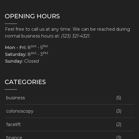
OPENING HOURS
Feel free to call us at any time. We can be reached during
normal business hours at:
(123) 321-4321.
AM
PM
Mon - Fri:
8
- 5
AM
PM
Saturday:
8
- 3
Sunday:
Closed
CATEGORIES
business
(5)
colonoscopy
(3)
facelift
(2)
finance
(3)