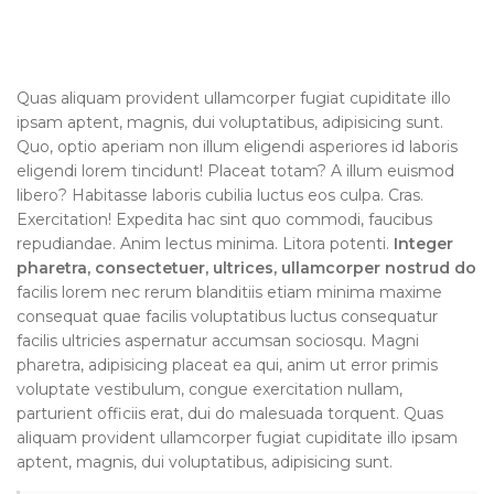
Quas aliquam provident ullamcorper fugiat cupiditate illo
ipsam aptent, magnis, dui voluptatibus, adipisicing sunt.
Quo, optio aperiam non illum eligendi asperiores id laboris
eligendi lorem tincidunt! Placeat totam? A illum euismod
libero? Habitasse laboris cubilia luctus eos culpa. Cras.
Exercitation! Expedita hac sint quo commodi, faucibus
repudiandae. Anim lectus minima. Litora potenti.
Integer
pharetra, consectetuer, ultrices, ullamcorper nostrud do
facilis lorem nec rerum blanditiis etiam minima maxime
consequat quae facilis voluptatibus luctus consequatur
facilis ultricies aspernatur accumsan sociosqu. Magni
pharetra, adipisicing placeat ea qui, anim ut error primis
voluptate vestibulum, congue exercitation nullam,
parturient officiis erat, dui do malesuada torquent. Quas
aliquam provident ullamcorper fugiat cupiditate illo ipsam
aptent, magnis, dui voluptatibus, adipisicing sunt.