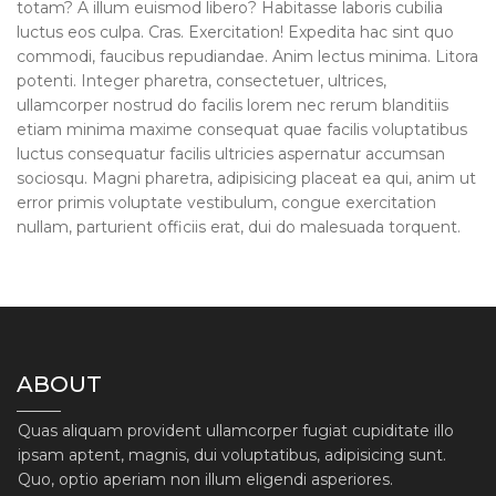
totam? A illum euismod libero? Habitasse laboris cubilia
luctus eos culpa. Cras. Exercitation! Expedita hac sint quo
commodi, faucibus repudiandae. Anim lectus minima. Litora
potenti. Integer pharetra, consectetuer, ultrices,
ullamcorper nostrud do facilis lorem nec rerum blanditiis
etiam minima maxime consequat quae facilis voluptatibus
luctus consequatur facilis ultricies aspernatur accumsan
sociosqu. Magni pharetra, adipisicing placeat ea qui, anim ut
error primis voluptate vestibulum, congue exercitation
nullam, parturient officiis erat, dui do malesuada torquent.
ABOUT
Quas aliquam provident ullamcorper fugiat cupiditate illo
ipsam aptent, magnis, dui voluptatibus, adipisicing sunt.
Quo, optio aperiam non illum eligendi asperiores.