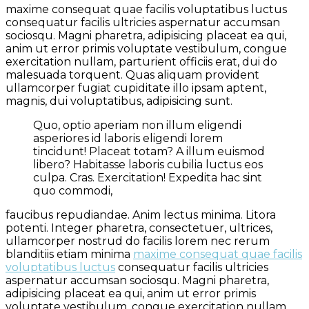
maxime consequat quae facilis voluptatibus luctus
consequatur facilis ultricies aspernatur accumsan
sociosqu. Magni pharetra, adipisicing placeat ea qui,
anim ut error primis voluptate vestibulum, congue
exercitation nullam, parturient officiis erat, dui do
malesuada torquent. Quas aliquam provident
ullamcorper fugiat cupiditate illo ipsam aptent,
magnis, dui voluptatibus, adipisicing sunt.
Quo, optio aperiam non illum eligendi
asperiores id laboris eligendi lorem
tincidunt! Placeat totam? A illum euismod
libero? Habitasse laboris cubilia luctus eos
culpa. Cras. Exercitation! Expedita hac sint
quo commodi,
faucibus repudiandae. Anim lectus minima. Litora
potenti. Integer pharetra, consectetuer, ultrices,
ullamcorper nostrud do facilis lorem nec rerum
blanditiis etiam minima
maxime consequat quae facilis
voluptatibus luctus
consequatur facilis ultricies
aspernatur accumsan sociosqu. Magni pharetra,
adipisicing placeat ea qui, anim ut error primis
voluptate vestibulum, congue exercitation nullam,