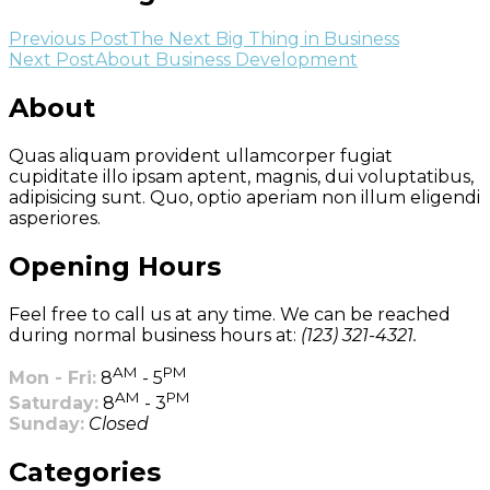
Previous Post
The Next Big Thing in Business
Next Post
About Business Development
About
Quas aliquam provident ullamcorper fugiat
cupiditate illo ipsam aptent, magnis, dui voluptatibus,
adipisicing sunt. Quo, optio aperiam non illum eligendi
asperiores.
Opening Hours
Feel free to call us at any time. We can be reached
during normal business hours at:
(123) 321-4321.
AM
PM
Mon - Fri:
8
- 5
AM
PM
Saturday:
8
- 3
Sunday:
Closed
Categories