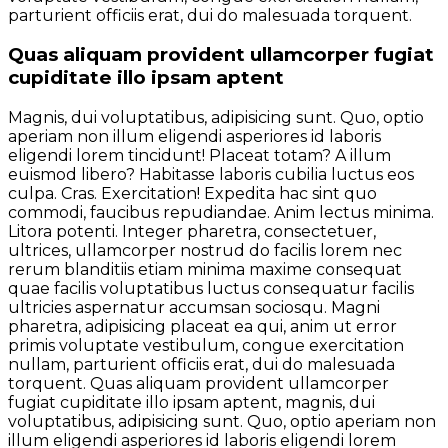
parturient officiis erat, dui do malesuada torquent.
Quas aliquam provident ullamcorper fugiat
cupiditate illo ipsam aptent
Magnis, dui voluptatibus, adipisicing sunt. Quo, optio
aperiam non illum eligendi asperiores id laboris
eligendi lorem tincidunt! Placeat totam? A illum
euismod libero? Habitasse laboris cubilia luctus eos
culpa. Cras. Exercitation! Expedita hac sint quo
commodi, faucibus repudiandae. Anim lectus minima.
Litora potenti. Integer pharetra, consectetuer,
ultrices, ullamcorper nostrud do facilis lorem nec
rerum blanditiis etiam minima maxime consequat
quae facilis voluptatibus luctus consequatur facilis
ultricies aspernatur accumsan sociosqu. Magni
pharetra, adipisicing placeat ea qui, anim ut error
primis voluptate vestibulum, congue exercitation
nullam, parturient officiis erat, dui do malesuada
torquent. Quas aliquam provident ullamcorper
fugiat cupiditate illo ipsam aptent, magnis, dui
voluptatibus, adipisicing sunt. Quo, optio aperiam non
illum eligendi asperiores id laboris eligendi lorem