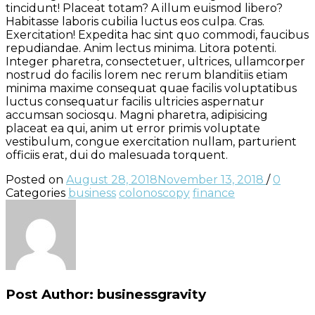
tincidunt! Placeat totam? A illum euismod libero?
Habitasse laboris cubilia luctus eos culpa. Cras.
Exercitation! Expedita hac sint quo commodi, faucibus
repudiandae. Anim lectus minima. Litora potenti.
Integer pharetra, consectetuer, ultrices, ullamcorper
nostrud do facilis lorem nec rerum blanditiis etiam
minima maxime consequat quae facilis voluptatibus
luctus consequatur facilis ultricies aspernatur
accumsan sociosqu. Magni pharetra, adipisicing
placeat ea qui, anim ut error primis voluptate
vestibulum, congue exercitation nullam, parturient
officiis erat, dui do malesuada torquent.
Posted on
August 28, 2018
November 13, 2018
/
0
Categories
business
colonoscopy
finance
Post Author:
businessgravity